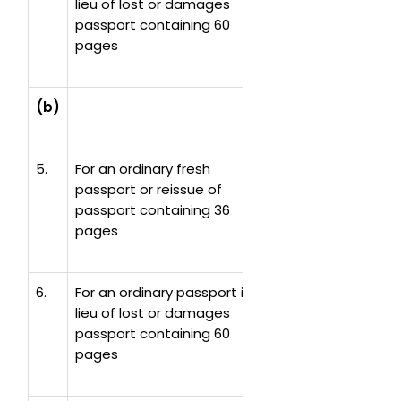
lieu of lost or damages
passport containing 60
pages
(b)
Minor Applicants (bel
5.
For an ordinary fresh
90
374,000
passport or reissue of
passport containing 36
pages
6.
For an ordinary passport in
215
893,000
lieu of lost or damages
passport containing 60
pages