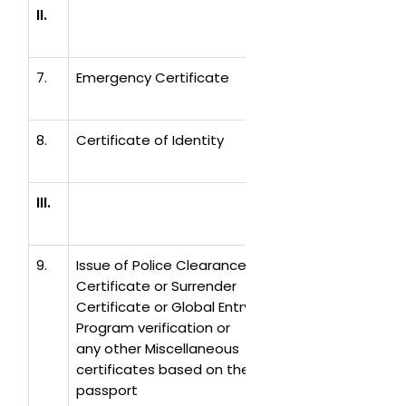
II.
SPECIAL TRAV
7.
Emergency Certificate
15
63,000
8.
Certificate of Identity
50
208,000
III.
MISCELLANEOU
9.
Issue of Police Clearance
40
166,500
Certificate or Surrender
Certificate or Global Entry
Program verification or
any other Miscellaneous
certificates based on the
passport