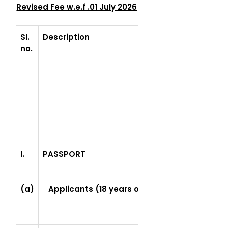
Revised Fee w.e.f .01 July 2026
Sl.
Description
Normal
Normal
no.
Fees
Fee
(US$)
(MGA)
I.
PASSPORT
(a)
Applicants (18 years of age and above/Minor
under this 